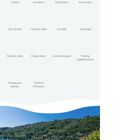
Lessive
Animation
Club enfants
Aire de jeux
Wi-Fi gratuit
Tennis de table
Football
Volley-ball
Sécurité vidéo
Espace chien
Zone écologique
Parking
supplémentaire
Parking pour
Toilettes
bateaux
chimiques