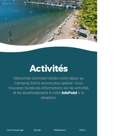
Activités
Découvrez comment rendre votre séjour au
Camping Solcio encore plus spécial. Vous
trouverez toutes les informations sur les activités
et les divertissements à notre
InfoPoint
à la
réception.
Lieu d'amarrage
Bouée
Wakeboard
Vélos